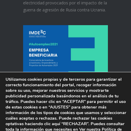
electricidad provocados por el impacto de la
guerra de agresión de Rusia contra Ucrania.
Utilizamos cookies propias y de terceros para garantizar el
correcto funcionamiento del portal, recoger información
sobre su uso, mejorar nuestros servicios y mostrarte
publicidad personalizada basándonos en el análisis de tu
tráfico. Puedes hacer clic en “
ACEPTAR”
para permitir el uso
de estas cookies o en “
AJUSTES”
para obtener más
información de los tipos de cookies que usamos y seleccionar
Fotograbados Casares S.L. © 2018
|
Aviso
cuáles aceptas o rechazas. Puede rechazar las cookies
Legal
|
Política de privacidad
|
optativas haciendo clic aquí
“RECHAZAR”.
Puedes consultar
toda la información que necesites en
Ver nuestra Política de