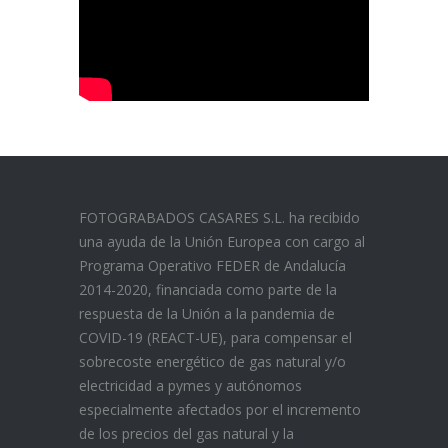
FOTOGRABADOS CASARES S.L. ha recibido
una ayuda de la Unión Europea con cargo al
Programa Operativo FEDER de Andalucía
2014-2020, financiada como parte de la
respuesta de la Unión a la pandemia de
COVID-19 (REACT-UE), para compensar el
sobrecoste energético de gas natural y/o
electricidad a pymes y autónomos
especialmente afectados por el incremento
de los precios del gas natural y la